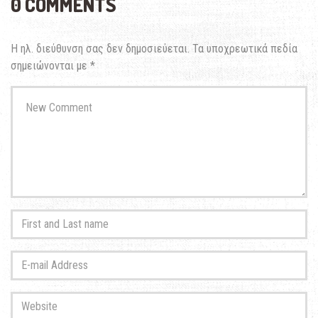
0 COMMENTS
Η ηλ. διεύθυνση σας δεν δημοσιεύεται.
Τα υποχρεωτικά πεδία
σημειώνονται με
*
Your
comment
*
First
and
Last
E-
name
*
mail
Address
*
Website