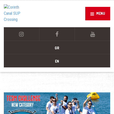
MENU
GR
EN