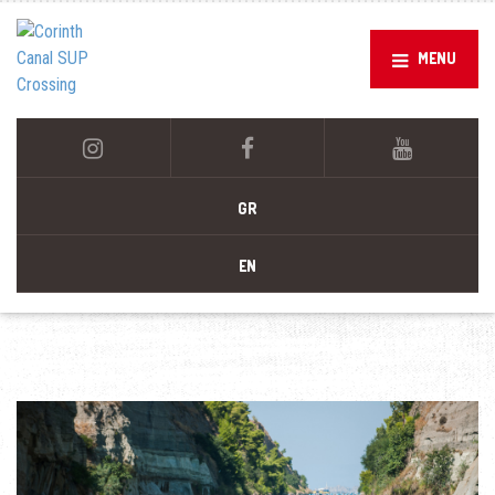
MENU
GR
EN