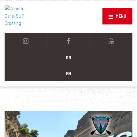
MENU
GR
EN