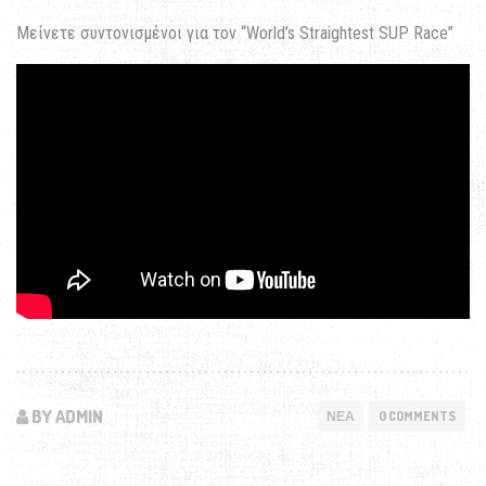
Μείνετε συντονισμένοι για τον “World’s Straightest SUP Race”
BY ADMIN
ΝΕΑ
0 COMMENTS