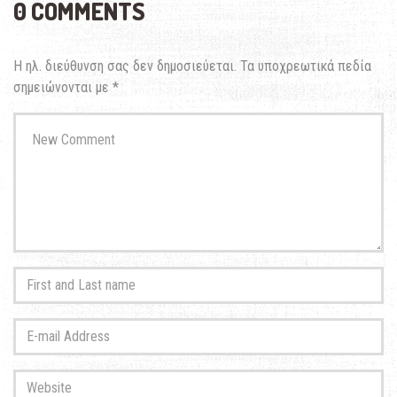
0 COMMENTS
Η ηλ. διεύθυνση σας δεν δημοσιεύεται.
Τα υποχρεωτικά πεδία
σημειώνονται με
*
Your
comment
*
First
and
Last
E-
name
*
mail
Address
*
Website